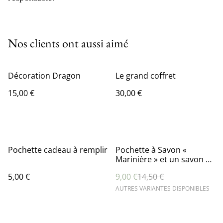
Nos clients ont aussi aimé
Décoration Dragon
Le grand coffret
15,00 €
30,00 €
%
Pochette cadeau à remplir
Pochette à Savon «
Marinière » et un savon au
choix
5,00 €
9,00 €
14,50 €
AUTRES VARIANTES DISPONIBLES