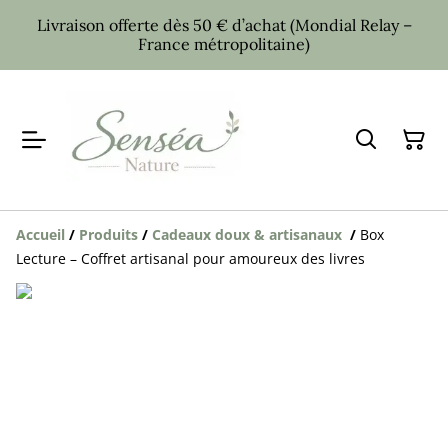
Livraison offerte dès 50 € d’achat (Mondial Relay –
France métropolitaine)
Accueil
/
Produits
/
Cadeaux doux & artisanaux
/
Box
Lecture – Coffret artisanal pour amoureux des livres