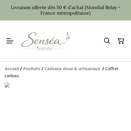
Livraison offerte dès 50 € d’achat (Mondial Relay –
France métropolitaine)
Accueil
/
Produits
/
Cadeaux doux & artisanaux
/
Coffret
cadeau