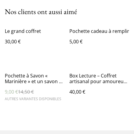
Nos clients ont aussi aimé
Le grand coffret
Pochette cadeau à remplir
30,00 €
5,00 €
%
Pochette à Savon «
Box Lecture – Coffret
Marinière » et un savon au
artisanal pour amoureux
choix
des livres
9,00 €
14,50 €
40,00 €
AUTRES VARIANTES DISPONIBLES