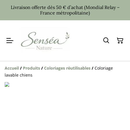
Livraison offerte dès 50 € d’achat (Mondial Relay –
France métropolitaine)
Accueil
/
Produits
/
Coloriages réutilisables
/
Coloriage
lavable chiens