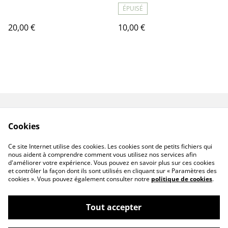
ÉPUISÉ
20,00 €
10,00 €
Contact
Livraison
Cookies
Conditions générales
Politique de
de vente
confidentialité
Ce site Internet utilise des cookies. Les cookies sont de petits fichiers qui
Politique de cookies
nous aident à comprendre comment vous utilisez nos services afin
d'améliorer votre expérience. Vous pouvez en savoir plus sur ces cookies
et contrôler la façon dont ils sont utilisés en cliquant sur « Paramètres des
cookies ». Vous pouvez également consulter notre
politique de cookies
.
Tout accepter
©
2026
Senséa Nature