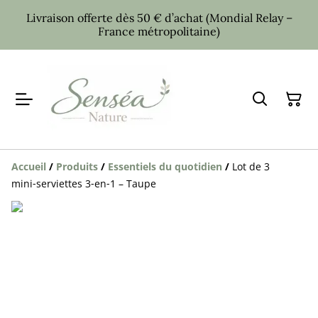
Livraison offerte dès 50 € d’achat (Mondial Relay –
France métropolitaine)
Accueil
/
Produits
/
Essentiels du quotidien
/
Lot de 3
mini‑serviettes 3‑en‑1 – Taupe