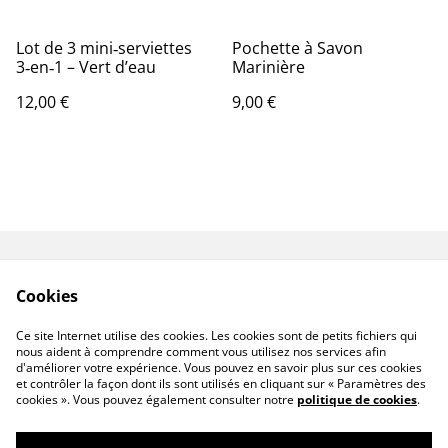
Lot de 3 mini‑serviettes
Pochette à Savon
3‑en‑1 – Vert d’eau
Marinière
12,00 €
9,00 €
Contact
Livraison
Cookies
Conditions générales
Politique de
de vente
confidentialité
Ce site Internet utilise des cookies. Les cookies sont de petits fichiers qui
Politique de cookies
nous aident à comprendre comment vous utilisez nos services afin
d'améliorer votre expérience. Vous pouvez en savoir plus sur ces cookies
et contrôler la façon dont ils sont utilisés en cliquant sur « Paramètres des
cookies ». Vous pouvez également consulter notre
politique de cookies
.