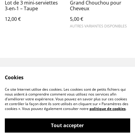
Lot de 3 mini‑serviettes
Grand Chouchou pour
3‑en‑1 – Taupe
Cheveux
12,00 €
5,00 €
AUTRES VARIANTES DISPONIBLES
Contact
Livraison
Cookies
Conditions générales
Politique de
de vente
confidentialité
Ce site Internet utilise des cookies. Les cookies sont de petits fichiers qui
Politique de cookies
nous aident à comprendre comment vous utilisez nos services afin
d'améliorer votre expérience. Vous pouvez en savoir plus sur ces cookies
et contrôler la façon dont ils sont utilisés en cliquant sur « Paramètres des
cookies ». Vous pouvez également consulter notre
politique de cookies
.
Tout accepter
©
2026
Senséa Nature