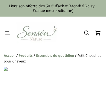
Livraison offerte dès 50 € d’achat (Mondial Relay –
France métropolitaine)
Accueil
/
Produits
/
Essentiels du quotidien
/
Petit Chouchou
pour Cheveux