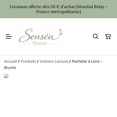
Livraison offerte dès 50 € d’achat (Mondial Relay –
France métropolitaine)
Accueil
/
Produits
/
Univers Lecture
/
Pochette à Livre –
Brume