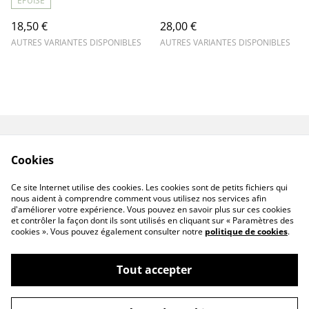
Écoresponsable pour
ÉPUISÉ
Passionnés de Lecture !
18,50 €
28,00 €
AUTRES VARIANTES DISPONIBLES
AUTRES VARIANTES DISPONIBLES
Contact
Livraison
Cookies
Conditions générales
Politique de
de vente
confidentialité
Ce site Internet utilise des cookies. Les cookies sont de petits fichiers qui
Politique de cookies
nous aident à comprendre comment vous utilisez nos services afin
d'améliorer votre expérience. Vous pouvez en savoir plus sur ces cookies
et contrôler la façon dont ils sont utilisés en cliquant sur « Paramètres des
cookies ». Vous pouvez également consulter notre
politique de cookies
.
Tout accepter
©
2026
Senséa Nature