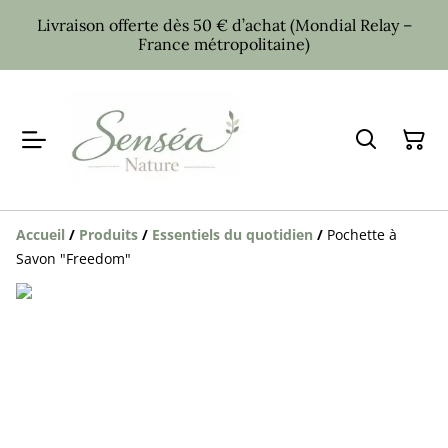
Livraison offerte dès 50 € d’achat (Mondial Relay –
France métropolitaine)
Accueil
/
Produits
/
Essentiels du quotidien
/
Pochette à
Savon "Freedom"