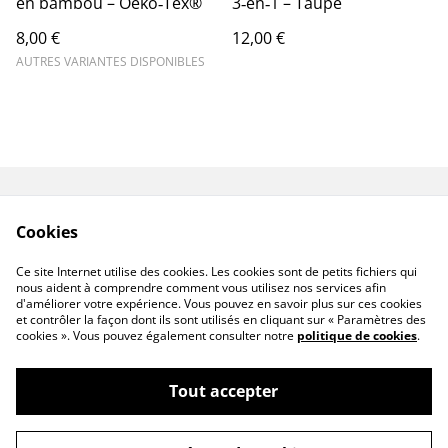
en bambou – Oeko‑Tex®
3‑en‑1 – Taupe
8,00 €
12,00 €
AUTRES VARIANTES DISPONIBLES
Contact
Livraison
Cookies
Conditions générales
Politique de
de vente
confidentialité
Ce site Internet utilise des cookies. Les cookies sont de petits fichiers qui
Politique de cookies
nous aident à comprendre comment vous utilisez nos services afin
d'améliorer votre expérience. Vous pouvez en savoir plus sur ces cookies
et contrôler la façon dont ils sont utilisés en cliquant sur « Paramètres des
cookies ». Vous pouvez également consulter notre
politique de cookies
.
Tout accepter
©
2026
Senséa Nature