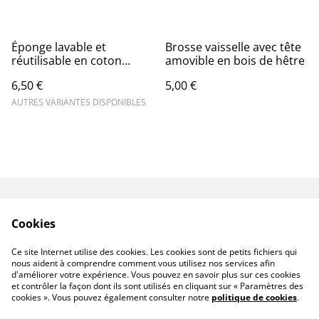
Éponge lavable et
Brosse vaisselle avec tête
réutilisable en coton
amovible en bois de hêtre
certifié Oeko-Tex et toile
6,50 €
5,00 €
de jute
AUTRES VARIANTES DISPONIBLES
Contact
Livraison
Cookies
Conditions générales
Politique de
de vente
confidentialité
Ce site Internet utilise des cookies. Les cookies sont de petits fichiers qui
Politique de cookies
nous aident à comprendre comment vous utilisez nos services afin
d'améliorer votre expérience. Vous pouvez en savoir plus sur ces cookies
et contrôler la façon dont ils sont utilisés en cliquant sur « Paramètres des
cookies ». Vous pouvez également consulter notre
politique de cookies
.