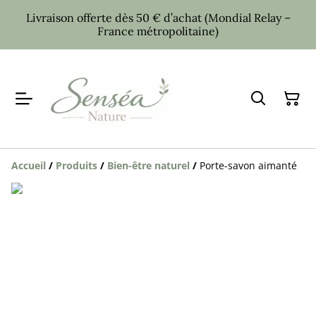
Livraison offerte dès 50 € d’achat (Mondial Relay –
France métropolitaine)
Accueil
/
Produits
/
Bien-être naturel
/
Porte-savon aimanté