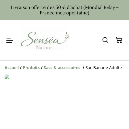
Livraison offerte dès 50 € d’achat (Mondial Relay –
France métropolitaine)
Accueil
/
Produits
/
Sacs & accessoires
/
Sac Banane Adulte