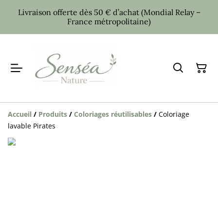
Livraison offerte dès 50 € d’achat (Mondial Relay –
France métropolitaine)
Accueil
/
Produits
/
Coloriages réutilisables
/
Coloriage
lavable Pirates