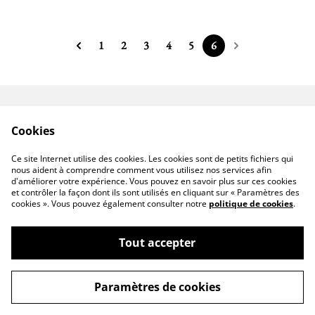
1
2
3
4
5
6
Contact
Livraison
Cookies
Conditions générales
Politique de
de vente
confidentialité
Ce site Internet utilise des cookies. Les cookies sont de petits fichiers qui
Politique de cookies
nous aident à comprendre comment vous utilisez nos services afin
d'améliorer votre expérience. Vous pouvez en savoir plus sur ces cookies
et contrôler la façon dont ils sont utilisés en cliquant sur « Paramètres des
cookies ». Vous pouvez également consulter notre
politique de cookies
.
Tout accepter
©
2026
Senséa Nature
Paramètres de cookies
powered by