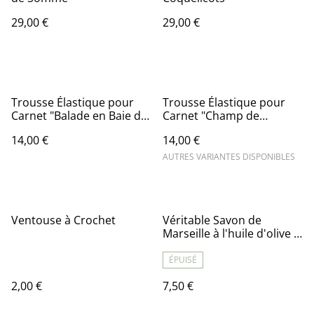
29,00 €
29,00 €
Trousse Élastique pour
Trousse Élastique pour
Carnet "Balade en Baie de
Carnet "Champ de
Somme"
Coquelicots"
14,00 €
14,00 €
AUTRES VARIANTES DISPONIBLES
Ventouse à Crochet
Véritable Savon de
Marseille à l'huile d'olive -
Cube 300 g - En vrac
ÉPUISÉ
2,00 €
7,50 €