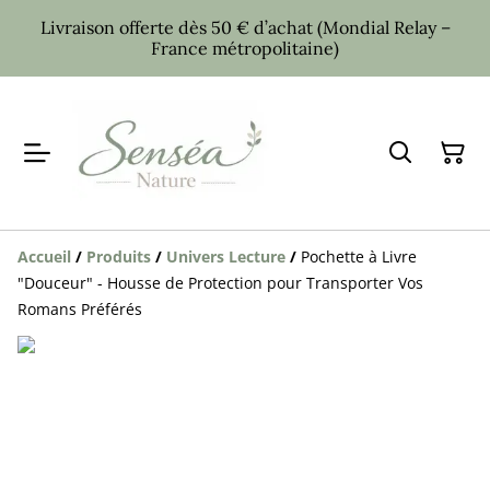
Livraison offerte dès 50 € d’achat (Mondial Relay –
France métropolitaine)
Accueil
/
Produits
/
Univers Lecture
/
Pochette à Livre
"Douceur" - Housse de Protection pour Transporter Vos
Romans Préférés