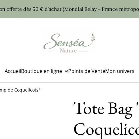
son offerte dès 50 € d’achat (Mondial Relay – France métropol
Accueil
Boutique en ligne
Points de Vente
Mon univers
mp de Coquelicots"
Tote Bag
Coquelico