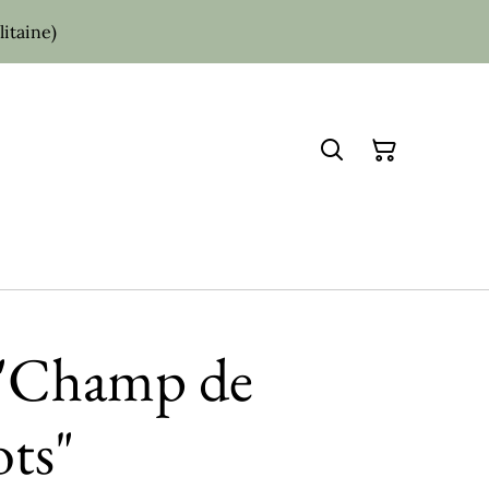
itaine)
 "Champ de
ts"