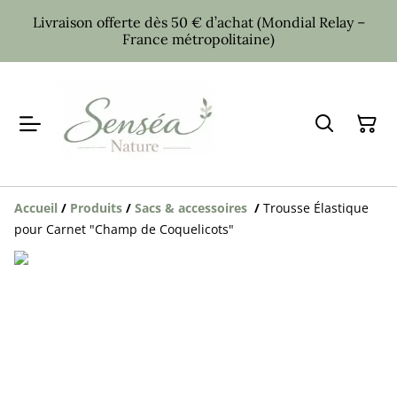
Livraison offerte dès 50 € d’achat (Mondial Relay –
France métropolitaine)
Accueil
/
Produits
/
Sacs & accessoires
/
Trousse Élastique
pour Carnet "Champ de Coquelicots"