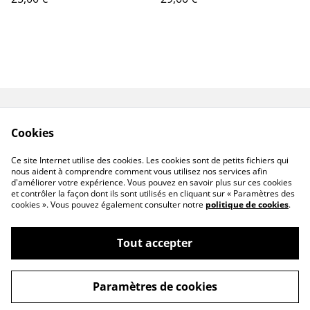
Contact
Livraison
Cookies
Conditions générales
Politique de
de vente
confidentialité
Ce site Internet utilise des cookies. Les cookies sont de petits fichiers qui
Politique de cookies
nous aident à comprendre comment vous utilisez nos services afin
d'améliorer votre expérience. Vous pouvez en savoir plus sur ces cookies
et contrôler la façon dont ils sont utilisés en cliquant sur « Paramètres des
cookies ». Vous pouvez également consulter notre
politique de cookies
.
Tout accepter
©
2026
Senséa Nature
Paramètres de cookies
powered by